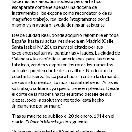
hace muchos años. Su modesto pero artístico
escaparate contiene apenas una docena de
instrumentos; los expone como recordatorio de su
magnífico trabajo, realizado íntegramente por él
mismo y sin ayuda ni ayuda de ningún asistente.
Desde Ciudad Real, donde adquirió renombre en toda
España, hasta su actual residencia en Madrid (Calle
Santa Isabel N.º 20), es muy solicitado por sus
excelentes guitarras, bandurrias y laúdes. La ciudad de
Valencia y las repúblicas americanas, para las que se
fabrican, venden y exportan los raros instrumentos
actuales, pueden dar fe de su calibre. No tiene ni la
edad ni la fuerza física para hacer frente a la demanda
de sus instrumentos. Lo más inusual del señor Arias es
su trabajo solitario, ya que no tiene empleados. Desde
el corte de la madera hasta el último detalle de sus
piezas, todo -absolutamente todo- está hecho
únicamente por su mano.”
Tras su muerte se publicó el 20 de enero, 1914 en el
diario,
El Pueblo Manchego
lo siguiente:
“A la avanzada edad de 82 años, siendo su alma