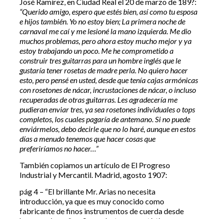
José Ramírez, en Ciudad Real el 20 de marzo de 189?:
“Querido amigo, espero que estés bien, así como tu esposa
e hijos también. Yo no estoy bien; La primera noche de
carnaval me caí y me lesioné la mano izquierda. Me dio
muchos problemas, pero ahora estoy mucho mejor y ya
estoy trabajando un poco. Me he comprometido a
construir tres guitarras para un hombre inglés que le
gustaría tener rosetas de madre perla. No quiero hacer
esto, pero pensé en usted, desde que tenía cajas armónicas
con rosetones de nácar, incrustaciones de nácar, o incluso
recuperadas de otras guitarras. Les agradecería me
pudieran enviar tres, ya sea rosetones individuales o tops
completos, los cuales pagaría de antemano. Si no puede
enviármelos, debo decirle que no lo haré, aunque en estos
días a menudo tenemos que hacer cosas que
preferiríamos no hacer…”
También copiamos un artículo de El Progreso
Industrial y Mercantil. Madrid, agosto 1907:
pág 4 – “El brillante Mr. Arias no necesita
introducción, ya que es muy conocido como
fabricante de finos instrumentos de cuerda desde