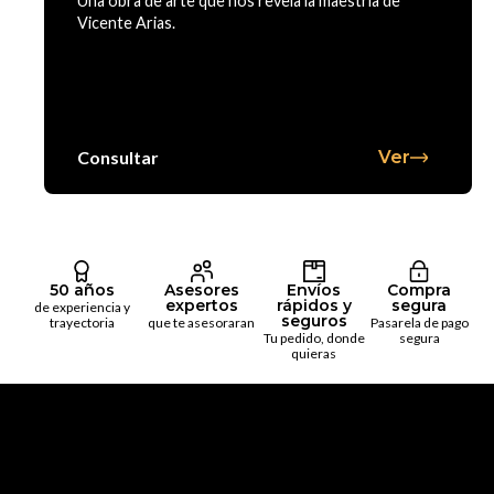
Una obra de arte que nos revela la maestria de
Vicente Arias.
Consultar
Ver
50 años
Asesores
Envíos
Compra
expertos
rápidos y
segura
de experiencia y
seguros
trayectoria
que te asesoraran
Pasarela de pago
Tu pedido, donde
segura
quieras