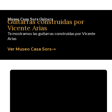
Museo Casa Sors Guitars
Guitarras construidas por
Vicente Arias
Te mostramos las guitarras construidas por Vicente
Arias
Ver Museo Casa Sors