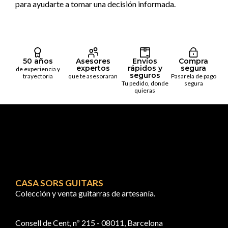
para ayudarte a tomar una decisión informada.
50 años
Asesores
Envíos
Compra
expertos
rápidos y
segura
de experiencia y
seguros
trayectoria
que te asesoraran
Pasarela de pago
Tu pedido, donde
segura
quieras
CASA SORS GUITARS
Colección y venta guitarras de artesanía.
Consell de Cent, nº 215 - 08011, Barcelona