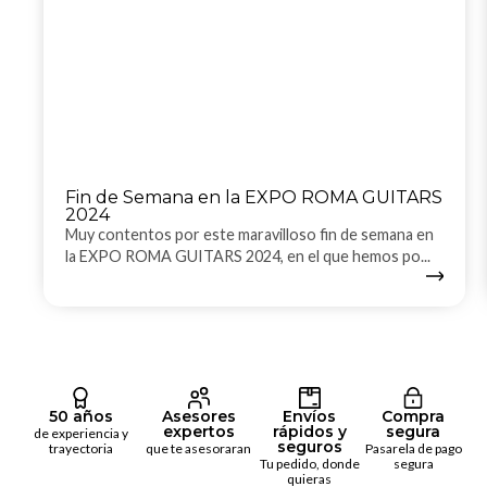
Fin de Semana en la EXPO ROMA GUITARS
2024
Muy contentos por este maravilloso fin de semana en
la EXPO ROMA GUITARS 2024, en el que hemos po...
50 años
Asesores
Envíos
Compra
expertos
rápidos y
segura
de experiencia y
seguros
trayectoria
que te asesoraran
Pasarela de pago
Tu pedido, donde
segura
quieras