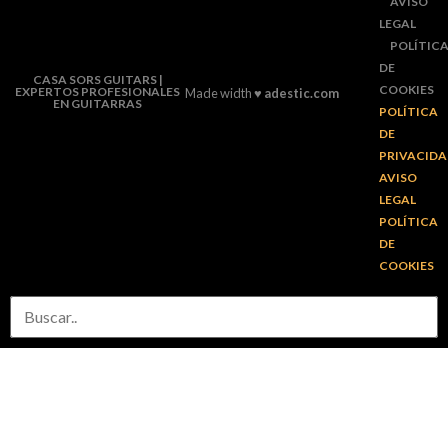
AVISO
LEGAL
POLÍTIC
DE
CASA SORS GUITARS |
COOKIES
EXPERTOS PROFESIONALES
Made width ♥
adestic.com
EN GUITARRAS
POLÍTICA
DE
PRIVACID
AVISO
LEGAL
POLÍTICA
DE
COOKIES