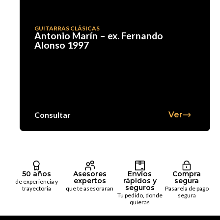
GUITARRAS CLÁSICAS
Antonio Marín – ex. Fernando
Alonso 1997
Consultar
Ver
50 años
Asesores
Envíos
Compra
expertos
rápidos y
segura
de experiencia y
seguros
trayectoria
que te asesoraran
Pasarela de pago
Tu pedido, donde
segura
quieras