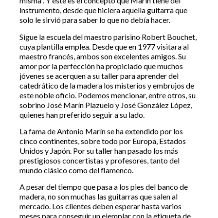
misma”. Y éste es el concepto que Marín tiene del
instrumento, desde que hiciera aquella guitarra que
solo le sirvió para saber lo que no debía hacer.
Sigue la escuela del maestro parisino Robert Bouchet,
cuya plantilla emplea. Desde que en 1977 visitara al
maestro francés, ambos son excelentes amigos. Su
amor por la perfección ha propiciado que muchos
jóvenes se acerquen a su taller para aprender del
catedrático de la madera los misterios y embrujos de
este noble oficio. Podemos mencionar, entre otros, su
sobrino José Marín Plazuelo y José González López,
quienes han preferido seguir a su lado.
La fama de Antonio Marín se ha extendido por los
cinco continentes, sobre todo por Europa, Estados
Unidos y Japón. Por su taller han pasado los más
prestigiosos concertistas y profesores, tanto del
mundo clásico como del flamenco.
A pesar del tiempo que pasa a los pies del banco de
madera, no son muchas las guitarras que salen al
mercado. Los clientes deben esperar hasta varios
meses para conseguir un ejemplar con la etiqueta de