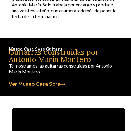
Antonio Marín. Solo trabaja por encargo y produce
una veintena al año, que enumera, además de poner la
fecha de su terminación.
Museo Casa Sors Guitars
Guitarras construidas por
Antonio Marín Montero
Te mostramos las guitarras construidas por Antonio
Marín Montero
Ver Museo Casa Sors