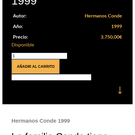
1999
Autor:
Hermanos Conde
Año:
1999
Precio:
3.750,00
€
Disponible
Hermanos
Conde
AÑADIR AL CARRITO
1999
cantidad
Hermanos Conde 1999