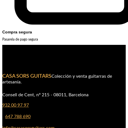
Compra segura
Pasarela de pago segura
CASA SORS GUITARS
Colección y venta guitarras de
artesanía.
Consell de Cent, nº 215 - 08011, Barcelona
932 00 97 97
647 788 690
info@casasorsguitars.com