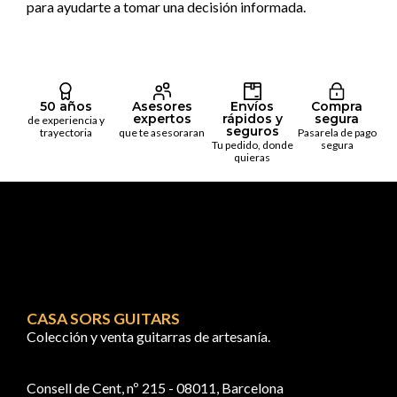
para ayudarte a tomar una decisión informada.
50 años
Asesores
Envíos
Compra
expertos
rápidos y
segura
de experiencia y
seguros
trayectoria
que te asesoraran
Pasarela de pago
Tu pedido, donde
segura
quieras
CASA SORS GUITARS
Colección y venta guitarras de artesanía.
Consell de Cent, nº 215 - 08011, Barcelona