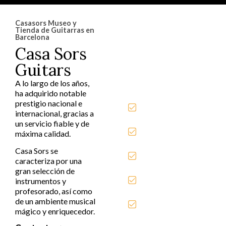
Casasors Museo y
Guitarras y
Tienda de Guitarras en
accesorios
Barcelona
seleccionados por
Casa Sors
nuestro equipo
profesional que no
Guitars
puedes pasar por
A lo largo de los años,
alto.
ha adquirido notable
Guitarras
prestigio nacional e
Clásicas
internacional, gracias a
un servicio fiable y de
Guitarras
máxima calidad.
Flamencas
Guitarras
Casa Sors se
Históricas
caracteriza por una
gran selección de
Museo Casa
instrumentos y
Sors Guitars
profesorado, así como
Sobre los
de un ambiente musical
Constructores
mágico y enriquecedor.