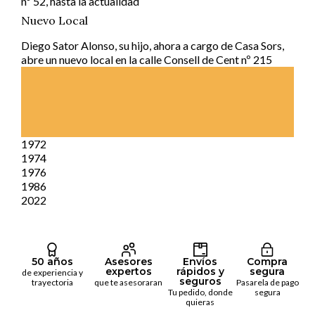
nº 52, hasta la actualidad
Nuevo Local
Diego Sator Alonso, su hijo, ahora a cargo de Casa Sors,
abre un nuevo local en la calle Consell de Cent nº 215
1972
1974
1976
1986
2022
50 años
Asesores
Envíos
Compra
expertos
rápidos y
segura
de experiencia y
seguros
trayectoria
que te asesoraran
Pasarela de pago
Tu pedido, donde
segura
quieras