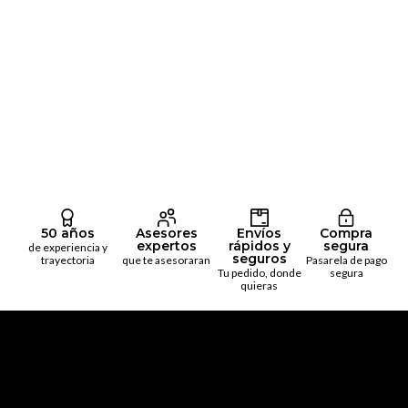
50 años
Asesores
Envíos
Compra
expertos
rápidos y
segura
de experiencia y
seguros
trayectoria
que te asesoraran
Pasarela de pago
Tu pedido, donde
segura
quieras