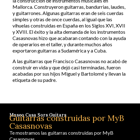
la construcción de instrumentos musicales en
Mallorca. Construyeron guitarras, bandurrias, laudes,
y guitarrones. Algunas guitarras eran de seis cuerdas
simples y otras de once cuerdas, al igual que las
vihuelas construidas en España en los Siglos XVI, XVII
y XVIII. El éxito y la alta demanda de los instrumentos
Casasnovas hizo que acabaran contando con la ayuda
de operarios en el taller, y durante muchos años
exportaron guitarras a Sudamérica y a Cuba.
A las guitarras que Francisco Casasnovas no acabó de
construir en vida y que dejó casi terminadas, fueron
acabadas por sus hijos Miguel y Bartolomé y llevan la
etiqueta de su padre.
Museo Casa Sors Guitars
Guitarras construidas por MyB
Casasnovas
Te mostramos las guitarras construidas por MyB
Casasnovas