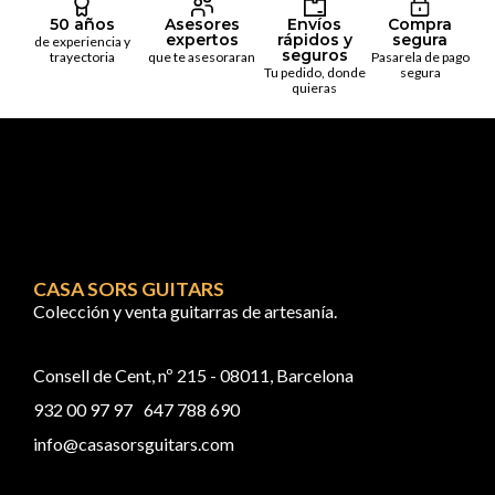
50 años
Asesores
Envíos
Compra
expertos
rápidos y
segura
de experiencia y
seguros
trayectoria
que te asesoraran
Pasarela de pago
Tu pedido, donde
segura
quieras
CASA SORS GUITARS
Colección y venta guitarras de artesanía.
Consell de Cent, nº 215 - 08011, Barcelona
932 00 97 97
647 788 690
info@casasorsguitars.com