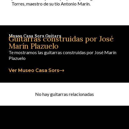
Torres, maestro de su tío Antonio Marín.
Museo Casa Sors Guitars
Guitarras construidas por José
Marín Plazuelo
Te mostramos las guitarras construidas por José Marín
Plazuelo
Ver Museo Casa Sors
No hay guitarras relacionadas