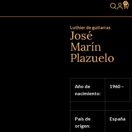
0
Luthier de guitarras
José
Marín
Plazuelo
Año de
1960 –
nacimiento:
País de
España
origen: