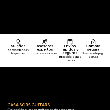
50 años
Asesores
Envíos
Compra
expertos
rápidos y
segura
de experiencia y
seguros
trayectoria
que te asesoraran
Pasarela de pago
Tu pedido, donde
segura
quieras
CASA SORS GUITARS
Colección y venta guitarras de artesanía.