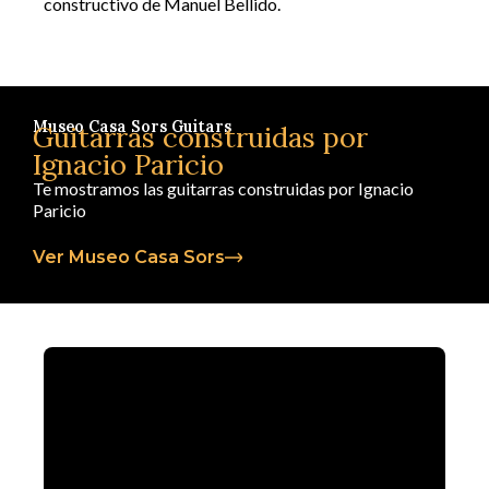
constructivo de Manuel Bellido.
Museo Casa Sors Guitars
Guitarras construidas por
Ignacio Paricio
Te mostramos las guitarras construidas por Ignacio
Paricio
Ver Museo Casa Sors