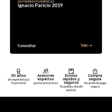
GUITARRAS FLAMENCAS
Ignacio Paricio 2019
Consultar
Ver
50 años
Asesores
Envíos
Compra
expertos
rápidos y
segura
de experiencia y
seguros
trayectoria
que te asesoraran
Pasarela de pago
Tu pedido, donde
segura
quieras