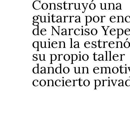
Construyó una
guitarra por en
de Narciso Yepe
quien la estren
su propio taller
dando un emoti
concierto priva