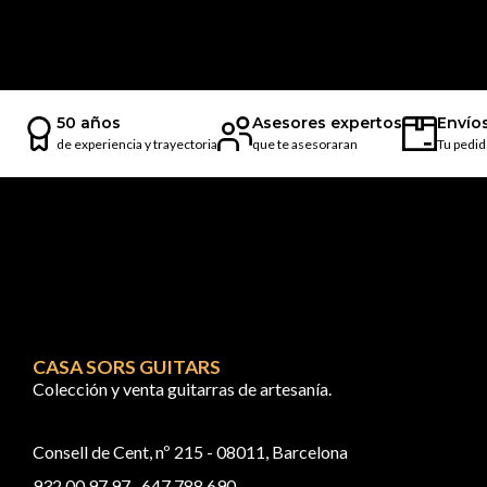
50 años
Asesores expertos
Envío
de experiencia y trayectoria
que te asesoraran
Tu pedid
CASA SORS GUITARS
Colección y venta guitarras de artesanía.
Consell de Cent, nº 215 - 08011, Barcelona
932 00 97 97
647 788 690