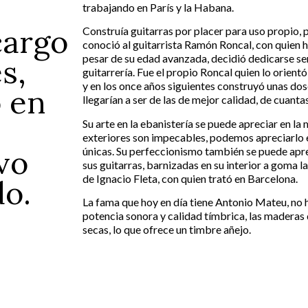
trabajando en París y la Habana.
cargo
Construía guitarras por placer para uso propio, 
conoció al guitarrista Ramón Roncal, con quien h
pesar de su edad avanzada, decidió dedicarse ser
s,
guitarrería. Fue el propio Roncal quien lo orientó
y en los once años siguientes construyó unas dosc
ó en
llegarían a ser de las de mejor calidad, de cuant
Su arte en la ebanistería se puede apreciar en la
exteriores son impecables, podemos apreciarlo en
vo
únicas. Su perfeccionismo también se puede aprec
sus guitarras, barnizadas en su interior a goma
de Ignacio Fleta, con quien trató en Barcelona.
do.
La fama que hoy en día tiene Antonio Mateu, no ha
potencia sonora y calidad tímbrica, las maderas
secas, lo que ofrece un timbre añejo.