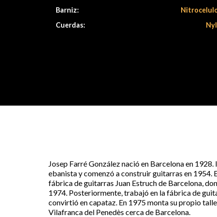
Barniz:
Nitrocelul
Cuerdas:
Ny
Josep Farré González nació en Barcelona en 1928. 
ebanista y comenzó a construir guitarras en 1954. E
fábrica de guitarras Juan Estruch de Barcelona, d
1974. Posteriormente, trabajó en la fábrica de guit
convirtió en capataz. En 1975 monta su propio taller 
Vilafranca del Penedès cerca de Barcelona.