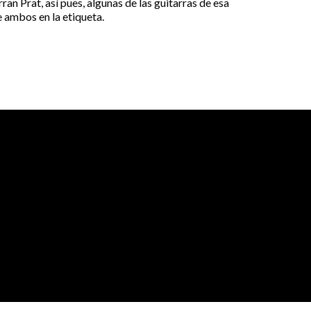
rran Prat, así pues, algunas de las guitarras de esa
 ambos en la etiqueta.