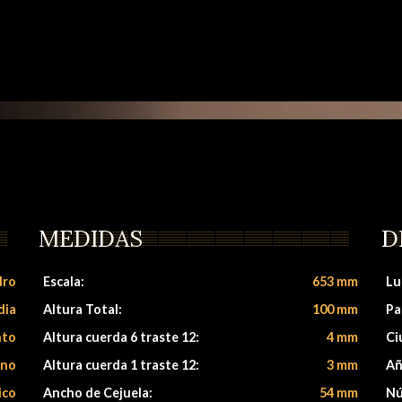
MEDIDAS
D
dro
Escala:
653 mm
Lu
dia
Altura Total:
100 mm
Pa
nto
Altura cuerda 6 traste 12:
4 mm
Ci
ano
Altura cuerda 1 traste 12:
3 mm
Añ
ico
Ancho de Cejuela:
54 mm
Nú