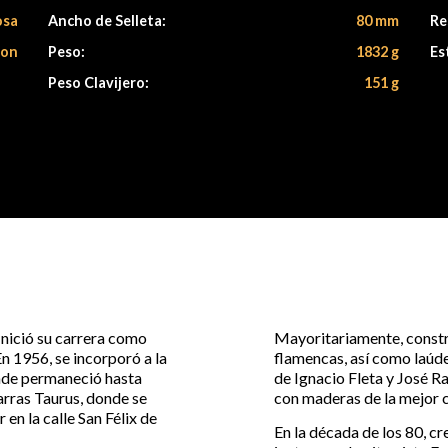
osa
Ancho de Selleta:
80 mm
Re
lon
Peso:
1832 g
Es
Peso Clavijero:
151 g
Inició su carrera como
Mayoritariamente, constr
n 1956, se incorporó a la
flamencas, así como laúde
onde permaneció hasta
de Ignacio Fleta y José R
arras Taurus, donde se
con maderas de la mejor c
en la calle San Félix de
En la década de los 80, cr