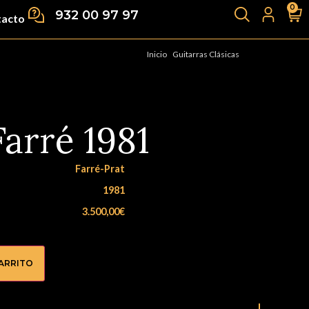
0
932 00 97 97
tacto
Inicio
/
Guitarras Clásicas
/ Josep Farré 1981
Farré 1981
Farré-Prat
1981
3.500,00
€
CARRITO