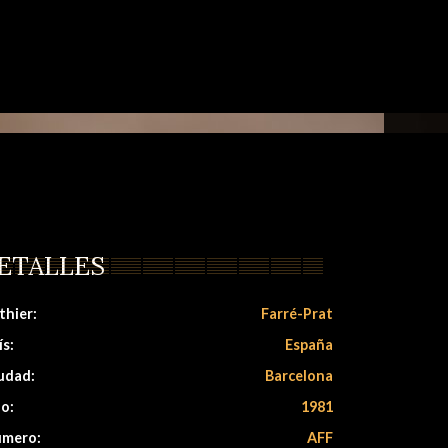
ETALLES
thier:
Farré-Prat
ís:
España
udad:
Barcelona
o:
1981
mero:
AFF