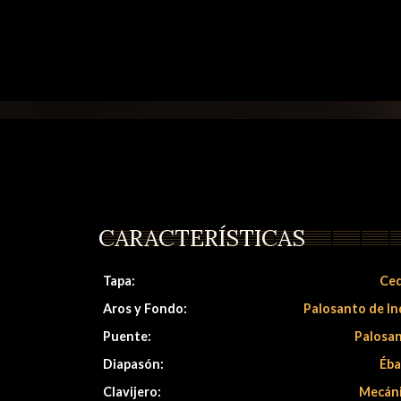
CARACTERÍSTICAS
Tapa:
Ce
Aros y Fondo:
Palosanto de In
Puente:
Palosa
Diapasón:
Éb
Clavijero:
Mecán