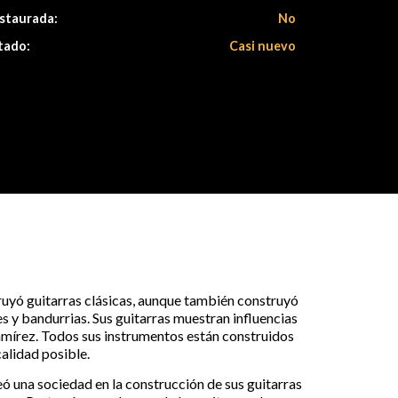
staurada:
No
tado:
Casi nuevo
uyó guitarras clásicas, aunque también construyó
s y bandurrias. Sus guitarras muestran influencias
amírez. Todos sus instrumentos están construidos
alidad posible.
eó una sociedad en la construcción de sus guitarras