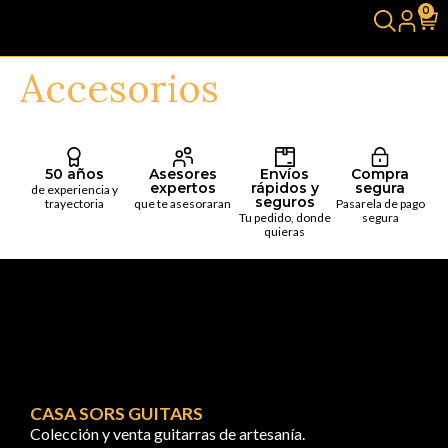
0
Accesorios
50 años
Asesores
Envíos
Compra
expertos
rápidos y
segura
de experiencia y
seguros
trayectoria
que te asesoraran
Pasarela de pago
Tu pedido, donde
segura
quieras
CASA SORS GUITARS
Colección y venta guitarras de artesanía.